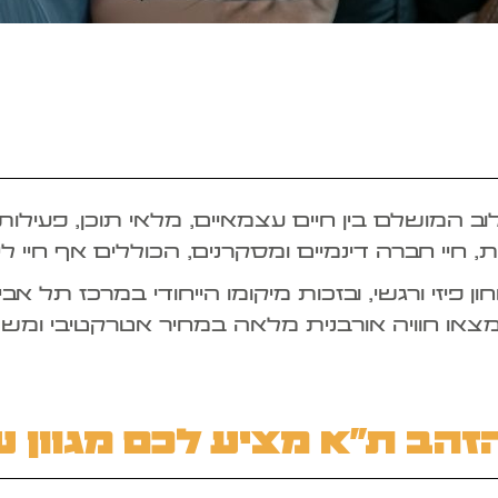
לוב המושלם בין חיים עצמאיים, מלאי תוכן, פעיל
, חיי חברה דינמיים ומסקרנים, הכוללים אף חיי לי
 פיזי ורגשי, ובזכות מיקומו הייחודי במרכז תל א
צאו חוויה אורבנית מלאה במחיר אטרקטיבי ומשת
הזהב ת”א מציע לכם מגוון ש