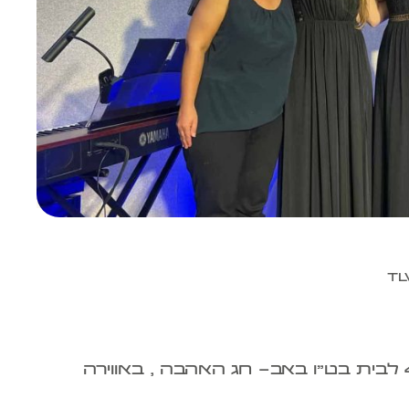
בית גיל הזהב תל אביב בחאו לראות את האור ולא לוותר על המסורת לחגוג יום הולדת 42 לבית בט"ו באב- חג האהבה , באווירה