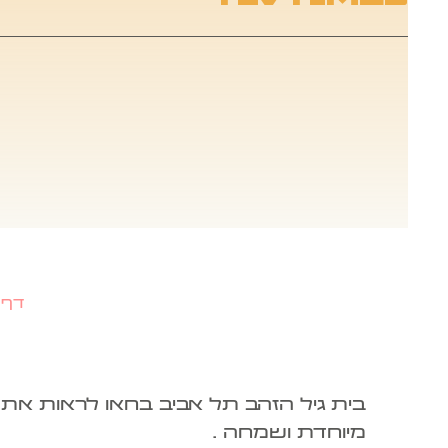
דף 
מיוחדת ושמחה .