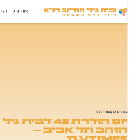
אודות
הדי
מן התקשורת
>
יום הולדת 42 לבית גיל
הזהב תל אביב –
tlvtimes