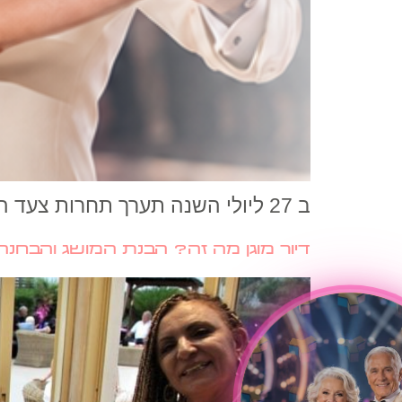
ב 27 ליולי השנה תערך תחרות צעד הזהב בבית גיל הזהב תל אביב. את התחרות ישפטו דוד דביר ולאה ינאי !
דיור מוגן מה זה? הבנת המושג והבחנה בי